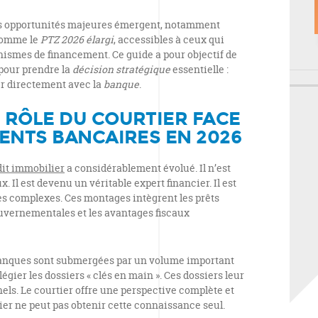
es opportunités majeures émergent, notamment
omme le
PTZ 2026 élargi
, accessibles à ceux qui
ismes de financement. Ce guide a pour objectif de
 pour prendre la
décision stratégique
essentielle :
er directement avec la
banque
.
RÔLE DU COURTIER FACE
ENTS BANCAIRES EN 2026
dit immobilier
a considérablement évolué. Il n’est
 Il est devenu un véritable expert financier. Il est
s complexes. Ces montages intègrent les prêts
ouvernementales et les avantages fiscaux
 banques sont submergées par un volume important
égier les dossiers « clés en main ». Ces dossiers leur
els. Le courtier offre une perspective complète et
ier ne peut pas obtenir cette connaissance seul.