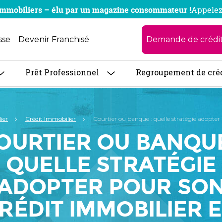
x immobiliers – élu par un magazine consommateur !
Appelez
Demande de crédi
sse
Devenir Franchisé
Prêt Professionnel
Regroupement de cré
ier
Crédit Immobilier
Courtier ou banque : quelle stratégie adopter
OURTIER OU BANQUE
QUELLE STRATÉGIE
ADOPTER POUR SO
RÉDIT IMMOBILIER 