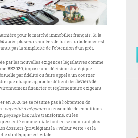
rnière pour le marché immobilier français. Si la
es
après plusieurs années de fortes turbulences est
ntit pas la simplicité de l’obtention d’un prêt.
ée par les nouvelles exigences législatives comme
orme
RE2020
, impose une décision stratégique
ituelle par fidélité ou faire appel à un courtier
endre que chaque approche détient des
leviers de
nvironnement financier et réglementaire exigeant.
er en 2026 ne se résume pas à l’obtention du
tre
capacité à négocier
un ensemble de conditions
un
paysage bancaire
transformé
, où les
agressivité commerciale tout en se montrant plus
es dossiers (privilégiant la « valeur verte » et la
che stratégique est vitale.