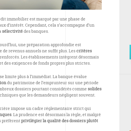
rédit immobilier est marqué par une phase de
ux d’intérêt. Cependant, cela s’accompagne d’un
a
sélectivité
des banques.
jourd’hui, une préparation approfondie est
e de revenus annuels ne suffit plus. Les
critères
renforcés. Les établissements intègrent désormais
t des exigences de fonds propres plus strictes.
e se limite plus à l’immédiat. La banque évalue
tion
du patrimoine de l’emprunteur sur une période
nombreux dossiers pourtant considérés comme
solides
 techniques que les demandeurs négligent souvent.
ncière impose un cadre réglementaire strict qui
anques
. La prudence est désormais la règle, et malgré
ts préfèrent
privilégier la qualité des dossiers plutôt