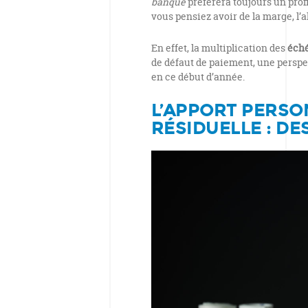
banque
préférera toujours un profi
vous pensiez avoir de la marge, l’
En effet, la multiplication des
éch
de défaut de paiement, une perspec
en ce début d’année.
L’APPORT PERSO
RÉSIDUELLE : D