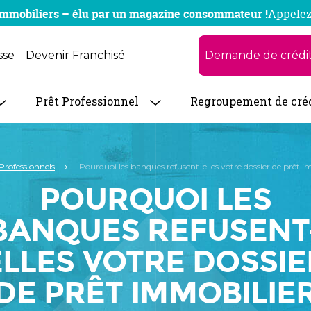
x immobiliers – élu par un magazine consommateur !
Appelez
Demande de crédi
sse
Devenir Franchisé
Prêt Professionnel
Regroupement de cré
Professionnels
Pourquoi les banques refusent-elles votre dossier de prêt 
POURQUOI LES
BANQUES REFUSENT
ELLES VOTRE DOSSIE
DE PRÊT IMMOBILIE