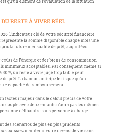
est qu’un élément de l’évaluation de la situation
 DU RESTE À VIVRE RÉEL
2026, l’indicateur clé de votre sécurité financière
t représente la somme disponible chaque mois une
mpris la future mensualité de prêt, acquittées.
es coûts de l’énergie et des biens de consommation,
uils minimaux acceptables. Par conséquent, même si
 30 %, un reste à vivre jugé trop faible peut
e de prêt. La banque anticipe le risque qu’un
otre capacité de remboursement.
un facteur majeur dans le calcul précis de votre
 un couple avec deux enfants n’aura pas les mêmes
e personne célibataire sans personne à charge.
nt des scénarios de plus en plus prudents
vous puissiez maintenir votre niveau de vie sans