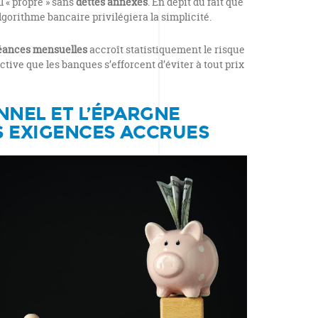
l « propre » sans
dettes annexes
. En dépit du fait que
algorithme bancaire privilégiera la simplicité.
éances mensuelles
accroît statistiquement le risque
tive que les banques s’efforcent d’éviter à tout prix
NNEL ET L’ÉPARGNE
ES EXIGENCES ACCRUES