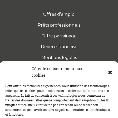
Offres d’emploi
Prêts professionnels
Offre parrainage
Devenir franchisé
Mentions légales
Gérer le consentement aux
cookies
S’INSCRIRE À LA NEWSLETTER
Abonnez-vous à notre newsletter pour être tenu au
Pour offrir les meilleures expériences, nous utilisons des technologies
telles que les cookies pour stocker et/ou accéder aux informations des
courant des dernières actualités concernant le
appareils. Le fait de consentir à ces technologies nous permettra de
crédit immobilier !
traiter des données telles que le comportement de navigation ou les ID
uniques sur ce site. Le fait de ne pas consentir ou de retirer son
consentement peut avoir un effet négatif sur certaines caractéristiques
et fonctions.