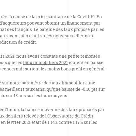
réci à cause de la crise sanitaire de la Covid-19. En
ns d’acquéreurs pouvant obtenir un financement par
chat des français. Le barème des taux proposé par les
attrayant, afin d’attirer les nouveaux clients et
oduction de crédit.
rs 2021
, nous avons constaté une petite remontée
mois que les
taux immobiliers 2021
étaient en baisse
 concernait surtout les moins bons profil en général.
é sur notre
baromètre des taux
immobiliers une
les meilleurs taux ainsi qu’une baisse de -0.10 pts sur
 pts sur 15 ans sur les taux moyens.
eet’Immo, la hausse moyenne des taux proposés par
aux derniers relevés de l’Observatoire du Crédit
n février 2021 était de 1.14% contre 1.17% sur les