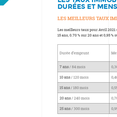
DURÉES ET MENS
LES MEILLEURS TAUX IMM
Les meilleurs taux pour Avril 2021 s
15 ans, 0.70 % sur 20 ans et 0,95 % s
Durée d’emprunt
Mei
7 ans
/ 84 mois
0,3
10 ans
/ 120 mois
0,4
15 ans
/ 180 mois
0,5
20 ans
/ 240 mois
0,7
25 ans
/ 300 mois
0,9