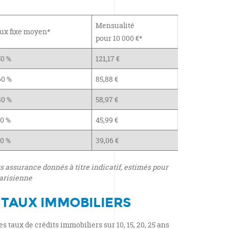
Mensualité
ux fixe moyen*
pour 10 000 €*
50 %
121,17 €
60 %
85,88 €
80 %
58,97 €
00 %
45,99 €
30 %
39,06 €
s assurance donnés à titre indicatif, estimés pour
parisienne
 TAUX IMMOBILIERS
s taux de crédits immobiliers sur 10, 15, 20, 25 ans