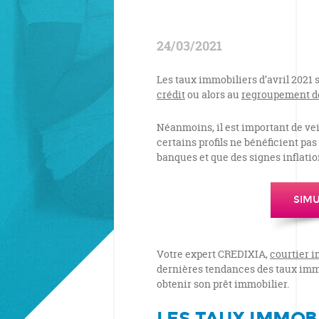
24/03/2021
Les taux immobiliers d’avril 2021 
crédit
ou alors au
regroupement de
Néanmoins, il est important de ve
certains profils ne bénéficient pas
banques et que des signes inflatio
SIMU
Votre expert CREDIXIA,
courtier i
dernières tendances des taux immo
obtenir son prêt immobilier.
LES TAUX IMMOBI