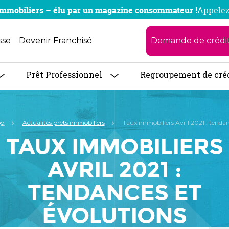
x immobiliers – élu par un magazine consommateur !
Appelez
Demande de crédi
sse
Devenir Franchisé
Prêt Professionnel
Regroupement de cré
og
Actualités prêts immobiliers
Taux immobiliers Avril 2021 : tendan
TAUX IMMOBILIERS
AVRIL 2021 :
TENDANCES ET
ÉVOLUTIONS