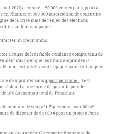
s mal. 2020 a compté – 50 000 ventes par rapport à
es en chantier et 380 000 autorisation de construire.
igine de la crise mais de l’enjeu des élections
centrés sur leur campagne.
contracter un crédit immo.
ctes à cause de leur faible confiance compte tenu de
 veulent s’assurer que les futurs emprunteurs
eler que les intérêts sont le gagne-pain des banques.
fficile d’emprunter sans
apport personnel
. Il est
résiduel », une forme de garantie pour les
 de 10% du montant total de l’emprunt.
% du montant de son prêt. Également, pour 60 m²
aire de disposer de 64 000 € pour un projet à Paris,
ue en 2020 a réduit la capacité financière de