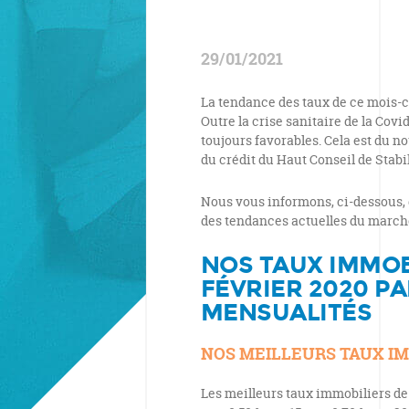
29/01/2021
La tendance des taux de ce mois-ci
Outre la crise sanitaire de la Covi
toujours favorables. Cela est du 
du crédit du Haut Conseil de Stab
Nous vous informons, ci-dessous, 
des tendances actuelles du march
NOS TAUX IMMOB
FÉVRIER 2020 P
MENSUALITÉS
NOS MEILLEURS TAUX I
Les meilleurs taux immobiliers de F