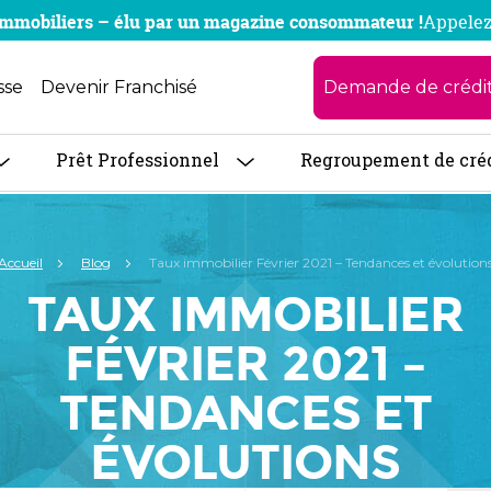
x immobiliers – élu par un magazine consommateur !
Appelez
Demande de crédi
sse
Devenir Franchisé
Prêt Professionnel
Regroupement de cré
Accueil
Blog
Taux immobilier Février 2021 – Tendances et évolution
TAUX IMMOBILIER
FÉVRIER 2021 –
TENDANCES ET
ÉVOLUTIONS