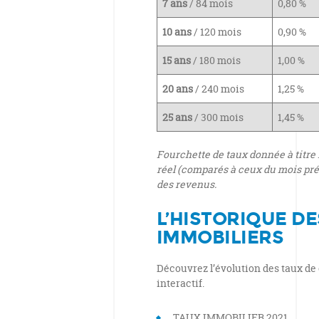
7 ans
/ 84 mois
0,80 %
10 ans
/ 120 mois
0,90 %
15 ans
/ 180 mois
1,00 %
20 ans
/ 240 mois
1,25 %
25 ans
/ 300 mois
1,45 %
Fourchette de taux donnée à titre 
réel (comparés à ceux du mois pré
des revenus.
L’HISTORIQUE DE
IMMOBILIERS
Découvrez l’évolution des taux de c
interactif.
TAUX IMMOBILIER 2021