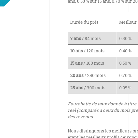
ans, 0.50 % sur 15 ans, 0.70 % sur 20
Durée du prêt
Meilleur 
7 ans
/ 84 mois
0,30 %
10 ans
/ 120 mois
0,40 %
15 ans
/ 180 mois
0,50 %
20 ans
/ 240 mois
0,70 %
25 ans
/ 300 mois
0,95 %
Fourchette de taux donnée à titre 
réel (comparés à ceux du mois pré
des revenus.
Nous distinguons les meilleurs pr
étant les meilleurs profils ceux p